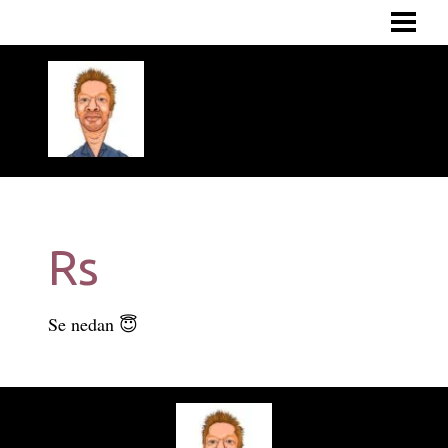
START
OM MIG
TJÄNSTER
TIPS
KUNDER
KONTAKT
Rs
Se nedan 😇