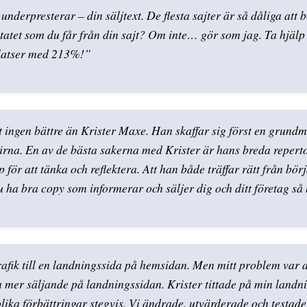
 underpresterar – din säljtext. De flesta sajter är så dåliga att 
tatet som du får från din sajt? Om inte… gör som jag. Ta hjälp a
platser med 213%!”
et ingen bättre än Krister Maxe. Han skaffar sig först en grund
ärna. En av de bästa sakerna med Krister är hans breda repertoar
 för att tänka och reflektera. Att han både träffar rätt från börj
 du ha bra copy som informerar och säljer dig och ditt företag
k till en landningssida på hemsidan. Men mitt problem var att 
va mer säljande på landningssidan. Krister tittade på min land
 olika förbättringar stegvis. Vi ändrade, utvärderade och testad