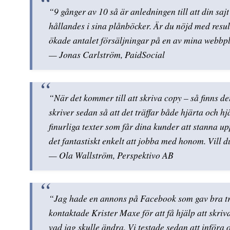
“9 gånger av 10 så är anledningen till att din sajt
hållandes i sina plånböcker. Är du nöjd med resul
ökade antalet försäljningar på en av mina webb
— Jonas Carlström, PaidSocial
“När det kommer till att skriva copy – så finns d
skriver sedan så att det träffar både hjärta och hj
finurliga texter som får dina kunder att stanna upp
det fantastiskt enkelt att jobba med honom. Vill
— Ola Wallström, Perspektivo AB
“Jag hade en annons på Facebook som gav bra trafi
kontaktade Krister Maxe för att få hjälp att skri
vad jag skulle ändra. Vi testade sedan att införa