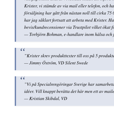
Krister, vi stämde av via mail eller telefon, och 
försäljning har gått från nästan noll till cirka 
har jag såklart fortsatt att arbeta med Krister. H
bevis/kundrecensioner via Trustpilot vilket ökat f
— Torbjörn Bohman, e-handlare inom hälsa och f
”Krister skrev produkttexter till oss på 5 produ
— Jimmy Öström, VD Silent Swede
”Vi på Specialrengöringar Sverige har samarbet
idéer. Vill knappt berätta det här men ett av maile
— Kristian Skibdal, VD