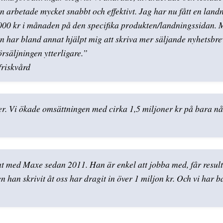
han arbetade mycket snabbt och effektivt. Jag har nu fått en lan
75 000 kr i månaden på den specifika produkten/landningssidan. M
an har bland annat hjälpt mig att skriva mer säljande nyhetsbre
örsäljningen ytterligare.”
riskvård
kter. Vi ökade omsättningen med cirka 1,5 miljoner kr på bara
at med Maxe sedan 2011. Han är enkel att jobba med, får resu
n han skrivit åt oss har dragit in över 1 miljon kr. Och vi har b