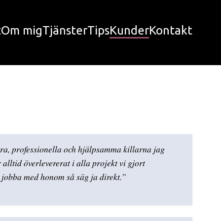
t
Om mig
Tjänster
Tips
Kunder
Kontakt
ära, professionella och hjälpsamma killarna jag
lltid överlevererat i alla projekt vi gjort
 jobba med honom så säg ja direkt.”