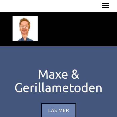
START
OM MIG
TJÄNSTER
TIPS
KUNDER
KONTAKT
Maxe &
Gerillametoden
LÄS MER