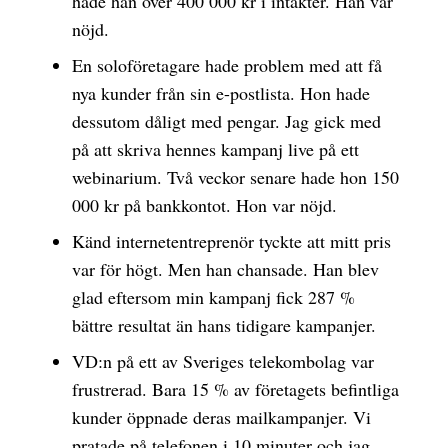
hade han över 400 000 kr i intäkter. Han var
nöjd.
En soloföretagare hade problem med att få
nya kunder från sin e-postlista. Hon hade
dessutom dåligt med pengar. Jag gick med
på att skriva hennes kampanj live på ett
webinarium. Två veckor senare hade hon 150
000 kr på bankkontot. Hon var nöjd.
Känd internetentreprenör tyckte att mitt pris
var för högt. Men han chansade. Han blev
glad eftersom min kampanj fick 287 %
bättre resultat än hans tidigare kampanjer.
VD:n på ett av Sveriges telekombolag var
frustrerad. Bara 15 % av företagets befintliga
kunder öppnade deras mailkampanjer. Vi
pratade på telefonen i 10 minuter och jag