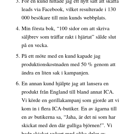
För en kund hittade jag ett nytt sätt att skaffa
leads via Facebook, vilket resulterade i 130
000 besökare till min kunds webbplats.
Min första bok, “100 sidor om att skriva
säljbrev som träffar rakt i hjärtat” sålde slut
på en vecka.
På ett möte med en kund kapade jag
produktionskostnaden med 50 % genom att
ändra en liten sak i kampanjen.
En annan kund hjälpte jag att lansera en
produkt från England till bland annat ICA.
Vi körde en gerillakampanj som gjorde att vi
kom in i flera ICA-butiker. En av ägarna till
en av butikerna sa, “Jaha, är det ni som har
skickat med den där gulliga björnen!”. Vi
hade skickat vykort med olika delar av